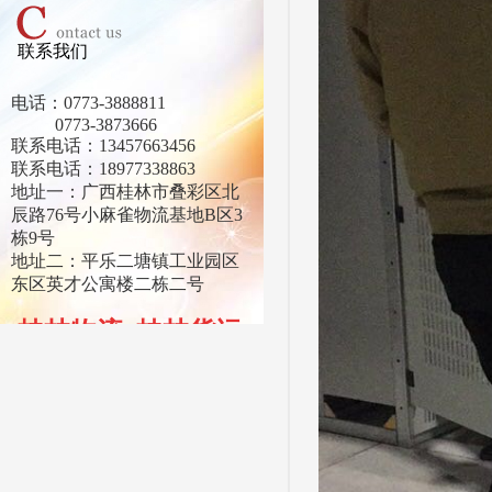
联系我们
电话：0773-3888811
0773-3873666
联系电话：13457663456
联系电话：18977338863
地址一：广西桂林市叠彩区北
辰路76号小麻雀物流基地B区3
栋9号
地址二：平乐二塘镇工业园区
东区英才公寓楼二栋二号
桂林物流. 桂林货运
. 桂林大件运输. 轿
车托运. 桂林物流公
司. 桂林物流专线.
桂
林物流. 桂林货运 .